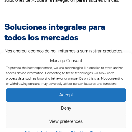
soluciones de Ayuda a la navegación para misiones críticas.
Soluciones integrales para
todos los mercados
Nos enorgullecemos de no limitarnos a suministrar productos,
sino de desarrollar sistemas integrales adaptados a los estrictos
Manage Consent
requisitos normativos de nuestras industrias. Con una gama
To provide the best experiences, we use technologies like cookies to store and/or
access device information. Consenting to these technologies will allow us to
completa de soluciones adaptables, garantizamos que las
process data such as browsing behavior or unique IDs on this site. Not consenting
necesidades de cada cliente se satisfagan de forma eficaz y
or withdrawing consent, may adversely affect certain features and functions.
fiable.
Accept
Deny
Explore nuestras marcas
View preferences
Descubra cómo cada una de nuestras marcas líderes del sector