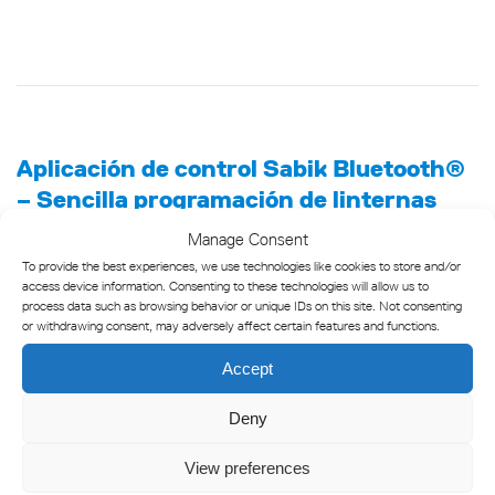
Aplicación de control Sabik Bluetooth®
– Sencilla programación de linternas
La aplicación Sabik Bluetooth® Control es una potente
Manage Consent
herramienta para programar y controlar linternas marinas
To provide the best experiences, we use technologies like cookies to store and/or
access device information. Consenting to these technologies will allow us to
desde una distancia de hasta 50 metros. Con esta aplicación
process data such as browsing behavior or unique IDs on this site. Not consenting
móvil, podrá revisar segura y fácilmente el estado de las
or withdrawing consent, may adversely affect certain features and functions.
linternas directamente desde su embarcación o muelle, sin
Accept
necesidad de subirse a los equipos. Sólo tiene que utilizar su
smartphone con la aplicación para un control cómodo y
Deny
eficiente, mejorando tanto la seguridad como la facilidad de
uso.
View preferences