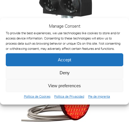
Manage Consent
To provide the best experiences, we use technologies like cookies to store and/or
Señales de maniobra
access device information. Consenting to these technologies will allow us to
process data such as browsing behavior or unique IDs on this site. Not consenting
or withdrawing consent, may adversely affect certain features and functions.
Accept
Deny
View preferences
Política de Cookies
Política de Privacidad
Pie de imprenta