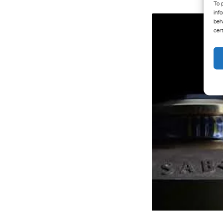
To 
inf
beh
cer