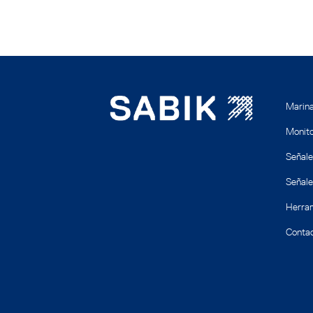
Marin
Monito
Señale
Señale
Herram
Conta