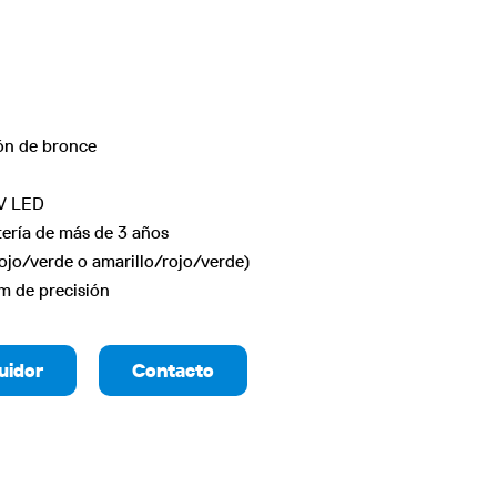
ón de bronce
V LED
tería de más de 3 años
ojo/verde o amarillo/rojo/verde)
 de precisión
uidor
Contacto