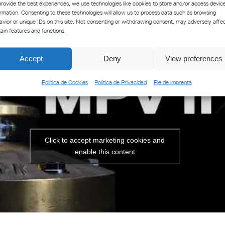
provide the best experiences, we use technologies like cookies to store and/or access devic
ormation. Consenting to these technologies will allow us to process data such as browsing
avior or unique IDs on this site. Not consenting or withdrawing consent, may adversely affe
tain features and functions.
Accept
Deny
View preferences
Política de Cookies
Política de Privacidad
Pie de imprenta
Click to accept marketing cookies and
enable this content