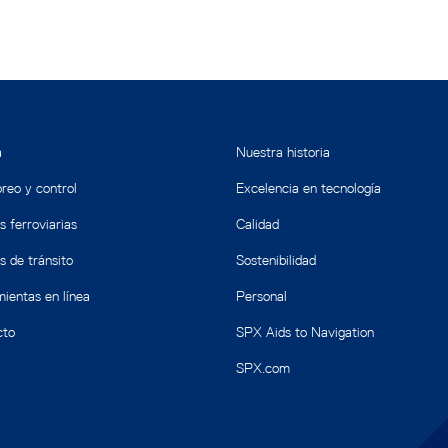
a
Nuestra historia
reo y control
Excelencia en tecnología
s ferroviarias
Calidad
s de tránsito
Sostenibilidad
ientas en línea
Personal
cto
SPX Aids to Navigation
SPX.com